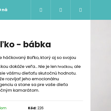
Hľadať
Prihlásenie
Nákupný
O nás
košík
ľko - bábka
 háčkovaný Boľko, ktorý aj so svojou
čkou dokáže veľa...
Nie je len
ale
hračkou,
sie vášmu dieťaťu skutočnú hodnotu.
že rozvíjať jeho emocionálnu
igenciu a stane sa pre vaše dieťa
očným kamarátom.
adom
Kód:
226