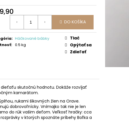
9,90
otková
DO KOŠÍKA
:
Tlač
gória
:
Háčkované bábky
tnosť
:
0.5 kg
Opýtať sa
Zdieľať
u dieťaťu skutočnú hodnotu. Dokáže rozvíjať
utočným kamarátom.
ýplňou, rukami šikovných žien na Orave.
ujú dobrovoľnícky. Vnímajko tak nie je len
riamo do rúk vašim deťom. Veľkosť hračky: cca
rozprávky v ktorých spoznáte príbehy Boľka a