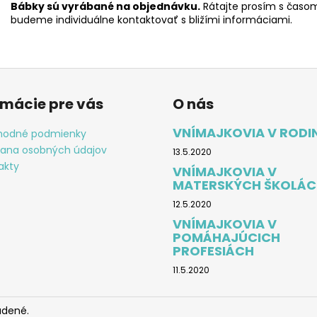
Bábky sú vyrábané na objednávku
.
Rátajte prosím s časom
budeme individuálne kontaktovať s bližími informáciami.
rmácie pre vás
O nás
VNÍMAJKOVIA V RODI
odné podmienky
ana osobných údajov
13.5.2020
akty
VNÍMAJKOVIA V
MATERSKÝCH ŠKOLÁC
12.5.2020
VNÍMAJKOVIA V
POMÁHAJÚCICH
PROFESIÁCH
11.5.2020
adené.