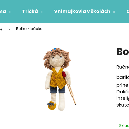
oma
Tričká
Vnímajkovia v školách
ky
Boľko - bábka
Čo potrebujete nájsť?
Bo
HĽADAŤ
Ručne
barli
Odporúčame
prine
Doká
intel
skut
Skl