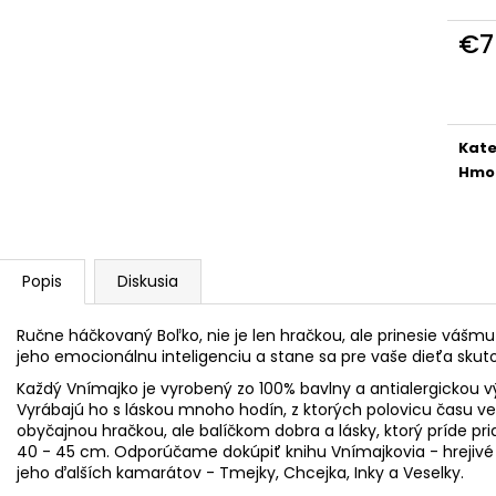
€7
Jedn
cena
Kate
Hmo
Popis
Diskusia
Ručne háčkovaný Boľko, nie je len hračkou, ale prinesie vášm
jeho emocionálnu inteligenciu a stane sa pre vaše dieťa sk
Každý Vnímajko je vyrobený zo 100% bavlny a antialergickou v
Vyrábajú ho s láskou mnoho hodín, z ktorých polovicu času ven
obyčajnou hračkou, ale balíčkom dobra a lásky, ktorý príde p
40 - 45 cm. Odporúčame dokúpiť knihu Vnímajkovia - hrejivé 
jeho ďalších kamarátov - Tmejky, Chcejka, Inky a Veselky.