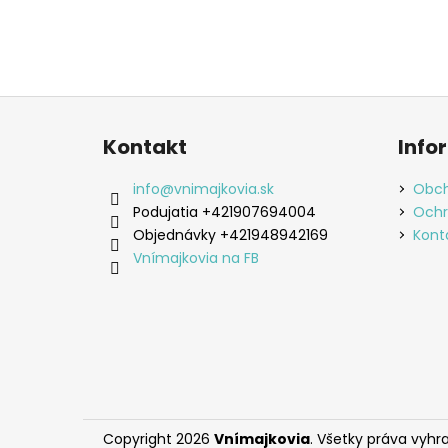
Z
á
Kontakt
Info
p
ä
info
@
vnimajkovia.sk
Obch
t
Podujatia +421907694004
Ochr
i
Objednávky +421948942169
Kont
e
Vnímajkovia na FB
Copyright 2026
Vnímajkovia
. Všetky práva vyhr