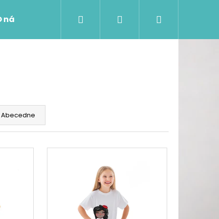
Hľadať
Prihlásenie
Nákupný
O nás
košík
Abecedne