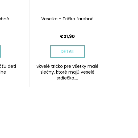
rebné
Veselka - Tričko farebné
€21,90
DETAIL
ôžu deti
Skvelé tričko pre všetky malé
lne
slečny, ktoré majú veselé
srdiečka....