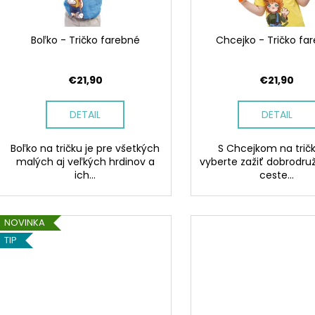
r
d
o
u
d
Boľko - Tričko farebné
Chcejko - Tričko fa
k
u
t
k
€21,90
€21,90
o
t
v
o
DETAIL
DETAIL
v
Boľko na tričku je pre všetkých
S Chcejkom na trič
malých aj veľkých hrdinov a
vyberte zažiť dobrodruž
ich...
ceste...
NOVINKA
TIP