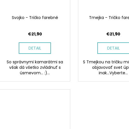
Svojko - Tričko farebné
Tmejka - Tričko fa
€21,90
€21,90
DETAIL
DETAIL
So správnymi kamarátmi sa
S Tmejkou na tričku m
však dá všetko zvládnuť s
objavovať svet úp
úsmevom... :)...
inak...Vyberte...