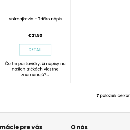
Vnímajkovia - Tričko nápis
€21,90
DETAIL
Čo tie postavičky, či nápisy na
našich tričkách vlastne
znamenajú?...
7
položiek celk
O
v
l
á
d
rmácie pre vás
O nás