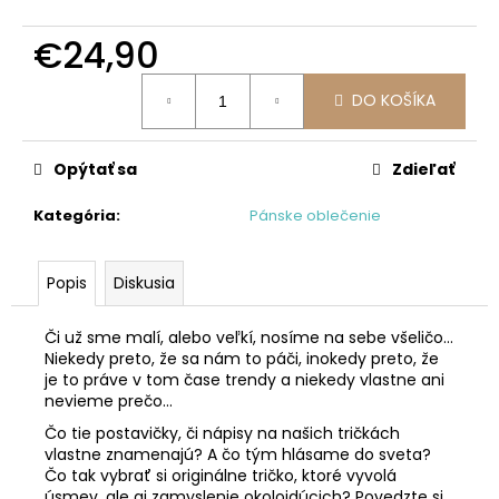
č
a
€24,90
m
e
Jednotková
DO KOŠÍKA
cena:
Opýtať sa
Zdieľať
Kategória
:
Pánske oblečenie
Popis
Diskusia
Či už sme malí, alebo veľkí, nosíme na sebe všeličo...
Niekedy preto, že sa nám to páči, inokedy preto, že
je to práve v tom čase trendy a niekedy vlastne ani
nevieme prečo...
Čo tie postavičky, či nápisy na našich tričkách
vlastne znamenajú? A čo tým hlásame do sveta?
Čo tak vybrať si originálne tričko, ktoré vyvolá
úsmev, ale aj zamyslenie okoloidúcich? Povedzte si