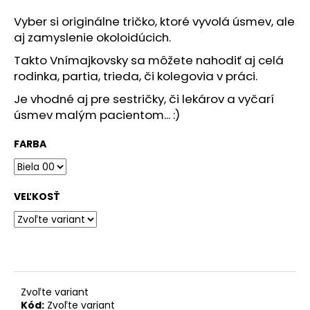
á
Vyber si originálne tričko, ktoré vyvolá úsmev, ale
j
aj zamyslenie okoloidúcich.
s
Takto Vnímajkovsky sa môžete nahodiť aj celá
ť
rodinka, partia, trieda, či kolegovia v práci
.
?
Je vhodné aj pre sestričky, či lekárov a vyčarí
úsmev malým pacientom... :)
FARBA
HĽADAŤ
VEĽKOSŤ
O
d
p
o
r
Zvoľte variant
ú
Kód:
Zvoľte variant