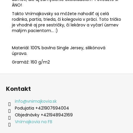
ÁNO!
Takto Vnímajkovsky sa môžete nahodiť aj celá
rodinka, partia, trieda, či kolegovia v práci. Toto tričko
je vhodné aj pre sestričky, či lekárov a vyčarí úsmev
malým pacientom... :)
Materiál: 100% bavlna Single Jersey, silikónová
úprava.
Gramáž: 160 g/m2
Z
á
Kontakt
p
ä
info
@
vnimajkovia.sk
t
Podujatia +421907694004
i
Objednávky +421948942169
e
Vnímajkovia na FB