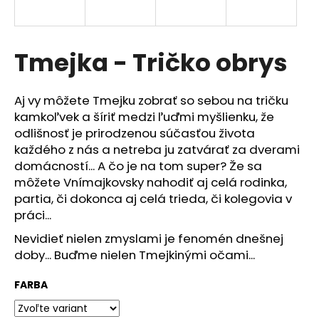
á
j
s
Tmejka - Tričko obrys
ť
?
Aj vy môžete Tmejku zobrať so sebou na tričku
kamkoľvek a šíriť medzi ľuďmi myšlienku, že
odlišnosť je prirodzenou súčasťou života
každého z nás a netreba ju zatvárať za dverami
domácností... A čo je na tom super? Že sa
HĽADAŤ
môžete Vnímajkovsky nahodiť aj celá rodinka,
partia, či dokonca aj celá trieda, či kolegovia v
práci...
O
Nevidieť nielen zmyslami je fenomén dnešnej
d
doby... Buďme nielen Tmejkinými očami...
p
o
FARBA
r
ú