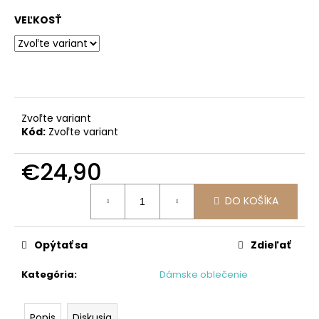
č
a
VEĽKOSŤ
m
e
Zvoľte variant
Kód:
Zvoľte variant
€24,90
Jednotková
DO KOŠÍKA
cena:
Opýtať sa
Zdieľať
Kategória
:
Dámske oblečenie
Popis
Diskusia