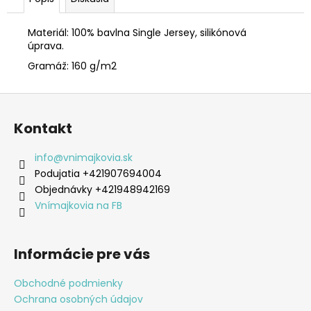
Materiál: 100% bavlna Single Jersey, silikónová
úprava.
Gramáž: 160 g/m2
Z
á
Kontakt
p
ä
info
@
vnimajkovia.sk
t
Podujatia +421907694004
i
Objednávky +421948942169
e
Vnímajkovia na FB
Informácie pre vás
Obchodné podmienky
Ochrana osobných údajov