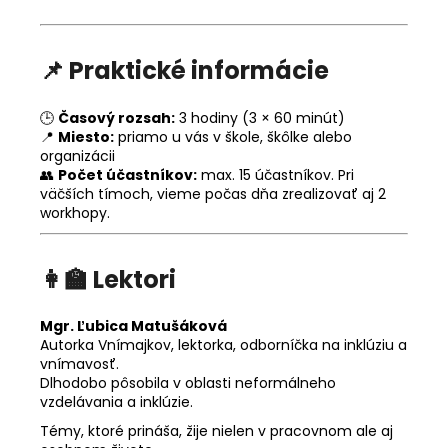
📌
Praktické informácie
🕒
Časový rozsah:
3 hodiny (3 × 60 minút)
📍
Miesto:
priamo u vás v škole, škôlke alebo
organizácii
👥
Počet účastníkov:
max. 15 účastníkov. Pri
väčších tímoch, vieme počas dňa zrealizovať aj 2
workhopy.
👩‍🏫
Lektori
Mgr. Ľubica Matušáková
Autorka Vnímajkov, lektorka, odborníčka na inklúziu a
vnímavosť.
Dlhodobo pôsobila v oblasti neformálneho
vzdelávania a inklúzie.
Témy, ktoré prináša, žije nielen v pracovnom ale aj