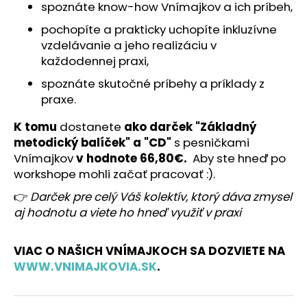
č
spoznáte know-how Vnímajkov a ich príbeh,
a
pochopíte a prakticky uchopíte inkluzívne
m
vzdelávanie a jeho realizáciu v
e
každodennej praxi,
spoznáte skutočné príbehy a príklady z
praxe.
K tomu
dostanete
ako darček "Základný
metodický balíček" a "CD"
s pesničkami
Vnímajkov
v hodnote 66,80€.
Aby ste hneď po
workshope mohli začať pracovať :).
👉
Darček pre celý Váš kolektív, ktorý dáva zmysel
aj hodnotu a viete ho hneď využiť v praxi
VIAC O NAŠICH VNÍMAJKOCH SA DOZVIETE NA
WWW.VNIMAJKOVIA.SK
.