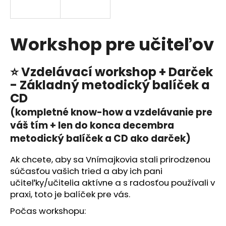
A
á
j
R
s
Workshop pre učiteľov
M
ť
?
O
⭐ Vzdelávací w
orkshop + Darček
- Základný metodický balíček a
CD
(kompletné know-how a vzdelávanie pre
HĽADAŤ
váš tím + len do konca decembra
metodický balíček a CD ako darček)
Ak chcete, aby sa Vnímajkovia stali prirodzenou
O
d
súčasťou vašich tried a aby ich pani
p
učiteľky/učitelia aktívne a s radosťou používali v
o
praxi, toto je balíček pre vás.
r
Počas workshopu:
ú