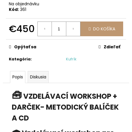
Na objednávku
Kód:
361
€450
DO KOŠÍKA
Jednotková
cena:
Opýtať sa
Zdieľať
Kategória
:
Kufrík
Popis
Diskusia
🧰
VZDELÁVACÍ
WORKSHOP +
DARČEK- METODICKÝ BALÍČEK
A CD