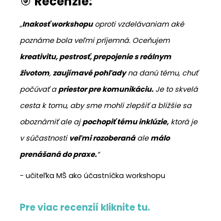
🎯
Recenzie:
„
Inakosť workshopu
oproti vzdelávaniam aké
poznáme bola veľmi príjemná. Oceňujem
kreativitu, pestrosť, prepojenie s reálnym
životom
,
zaujímavé pohľady
na danú tému, chuť
počúvať a
priestor pre komunikáciu.
Je to skvelá
cesta k tomu, aby sme mohli zlepšiť a bližšie sa
oboznámiť ale aj
pochopiť tému inklúzie,
ktorá je
v súčastnosti
veľmi rozoberaná
ale
málo
prenášaná do praxe.
“
- učiteľka MŠ ako účastníčka workshopu
Pre viac recenzií kliknite tu.