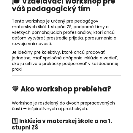
🎓
Vzdelávací workshop pre
váš pedagogický tím
Tento workshop je určený pre pedagógov
materských škôl, 1. stupňa ZŠ, podporné tímy a
všetkých pomáhajúcich profesionálov, ktorí chcú
deťom vytvárať prostredie prijatia, porozumenia a
rozvoja vnímavosti.
Je ideálny pre kolektívy, ktoré chcú pracovať
jednotne, mať spoločné chápanie inklúzie a vedieť,
ako ju citlivo a prakticky podporovať v každodennej
praxi.
💛
Ako workshop prebieha?
Workshop je rozdelený do dvoch prepracovaných
častí — inšpiratívnych aj praktických:
1️⃣
Inklúzia v materskej škole a na 1.
stupni ZŠ