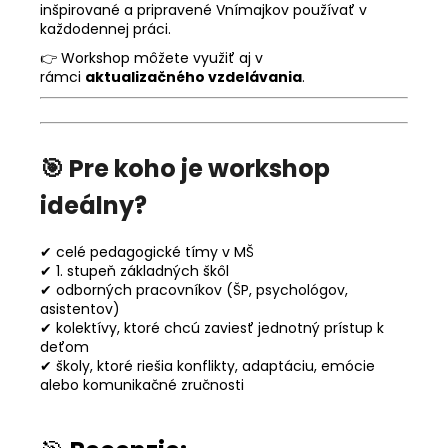
inšpirované a pripravené Vnímajkov používať v
každodennej práci.
👉 Workshop môžete využiť aj v
rámci
aktualizačného vzdelávania
.
🎯
Pre koho je workshop
ideálny?
✔ celé pedagogické tímy v MŠ
✔ 1. stupeň základných škôl
✔ odborných pracovníkov (ŠP, psychológov,
asistentov)
✔ kolektívy, ktoré chcú zaviesť jednotný prístup k
deťom
✔ školy, ktoré riešia konflikty, adaptáciu, emócie
alebo komunikačné zručnosti