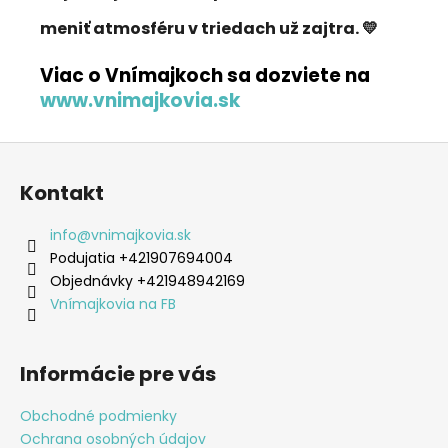
meniť atmosféru v triedach už zajtra. 💛
Viac o Vnímajkoch sa dozviete na
www.vnimajkovia.sk
Z
á
Kontakt
p
ä
info
@
vnimajkovia.sk
t
Podujatia +421907694004
i
Objednávky +421948942169
e
Vnímajkovia na FB
Informácie pre vás
Obchodné podmienky
Ochrana osobných údajov